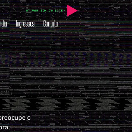
ATIVAR SOM DO SITE>
ídia
Ingressos
Contato
 preocupe o
ora.