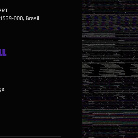
 BRT
01539-000, Brasil
ll
ge.