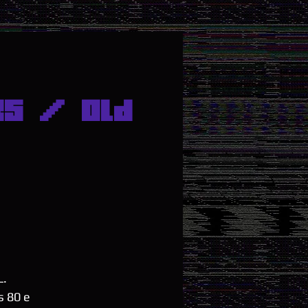
S / Old
L.
s 80 e