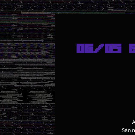
06/05 
A
São m