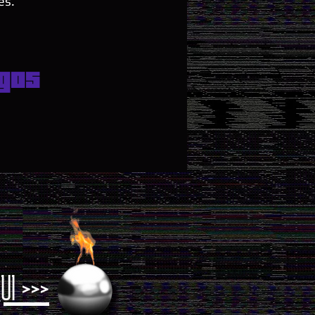
es.
gos
UI >>>