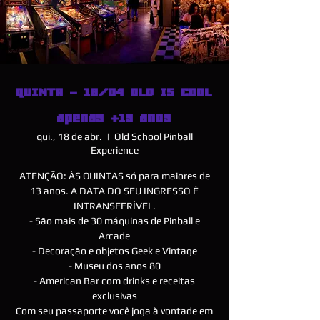
QUINTA - 18/04 OLD IS COOL
apenas +13 anos
qui., 18 de abr.
  |  
Old School Pinball
Experience
ATENÇÃO: ÀS QUINTAS só para maiores de
13 anos. A DATA DO SEU INGRESSO É
INTRANSFERÍVEL.
- São mais de 30 máquinas de Pinball e
Arcade
- Decoração e objetos Geek e Vintage
- Museu dos anos 80
- American Bar com drinks e receitas
exclusivas
Com seu passaporte você joga à vontade em