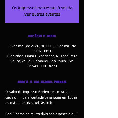
Os ingressos não estão à venda
Ver outros eventos
Horário e local
28 de mai. de 2026, 18:00 – 29 de mai. de
2026, 00:00
Old School Pinball Experience, R. Teodureto
Souto, 292a - Cambuci, São Paulo - SP,
01541-000, Brasil
Sobre o Old School Pinball
O  valor do ingresso é refernte  entrada e 
cada um fica à vontade para jogar em todas 
as máquinas das 18h às 00h.
São 6 horas de muita diversão e nostalgia !!!