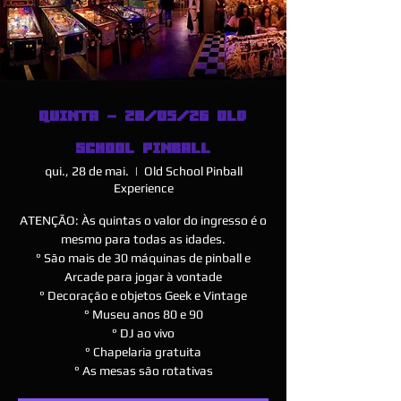
QUINTA - 28/05/26 OLD
SCHOOL PINBALL
qui., 28 de mai.
  |  
Old School Pinball
Experience
ATENÇÃO: Às quintas o valor do ingresso é o
mesmo para todas as idades.
° São mais de 30 máquinas de pinball e
Arcade para jogar à vontade
° Decoração e objetos Geek e Vintage
° Museu anos 80 e 90
° DJ ao vivo
° Chapelaria gratuita
° As mesas são rotativas