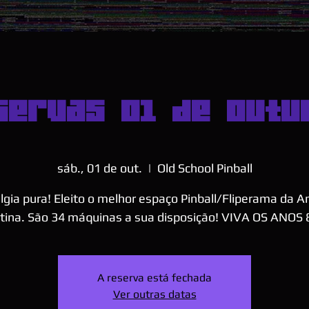
servas 01 de Outu
sáb., 01 de out.
  |  
Old School Pinball
lgia pura! Eleito o melhor espaço Pinball/Fliperama da A
tina. São 34 máquinas a sua disposição! VIVA OS ANOS 
A reserva está fechada
Ver outras datas