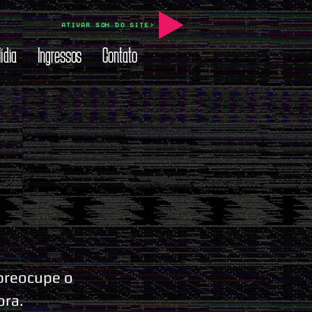
ATIVAR SOM DO SITE>
ídia
Ingressos
Contato
 preocupe o
ora.