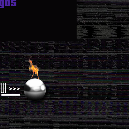
gos
UI >>>