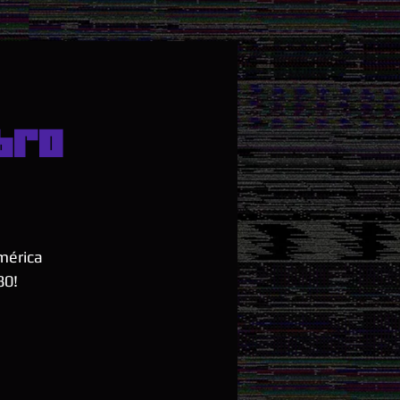
bro
mérica
80!