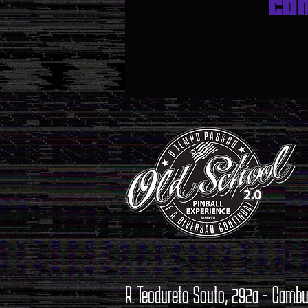
Co
R. Teodureto Souto, 292a - Cambu