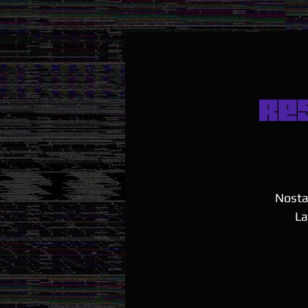
Re
Nosta
La