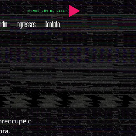
ATIVAR SOM DO SITE>
ídia
Ingressos
Contato
 preocupe o
ora.