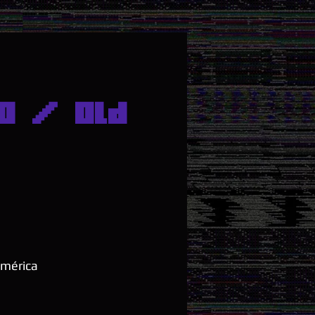
O / Old
América