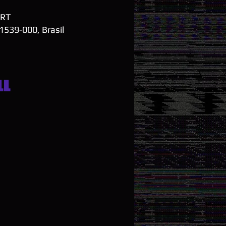
BRT
01539-000, Brasil
ll