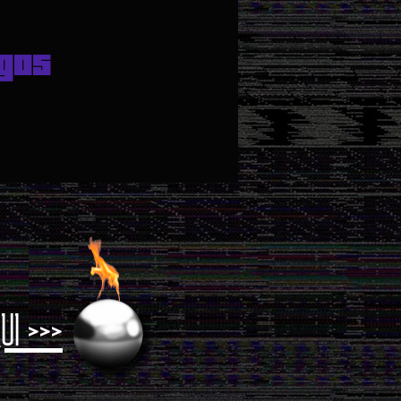
gos
UI >>>