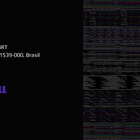
 BRT
01539-000, Brasil
ll