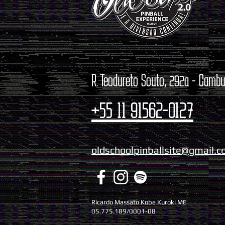
R. Teodureto Souto, 292a - Cambu
+55 11 91562-0127
oldschoolpinballsite@gmail.
Ricardo Massato Kobe Kuroki ME
05.775.189/0001-08