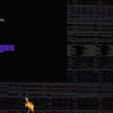
es.
gos