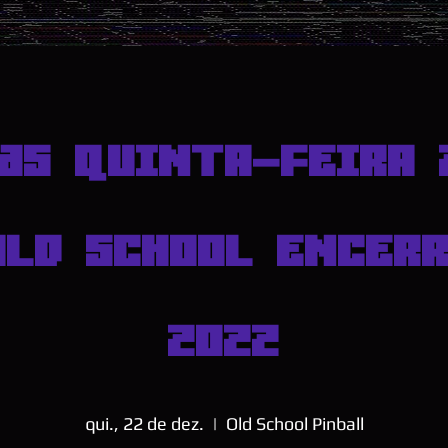
as QUINTA-FEIRA 
OLD SCHOOL ENCER
2022
qui., 22 de dez.
  |  
Old School Pinball