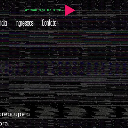
ATIVAR SOM DO SITE>
ídia
Ingressos
Contato
 preocupe o
ora.