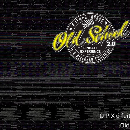
O PIX é fe
Old