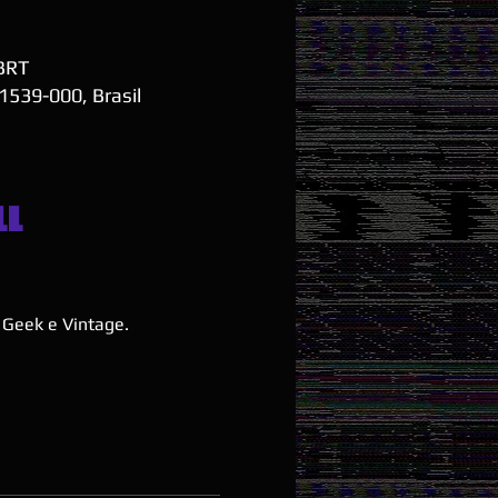
 BRT
01539-000, Brasil
ll
Geek e Vintage. 