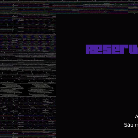
Reserv
A
São m