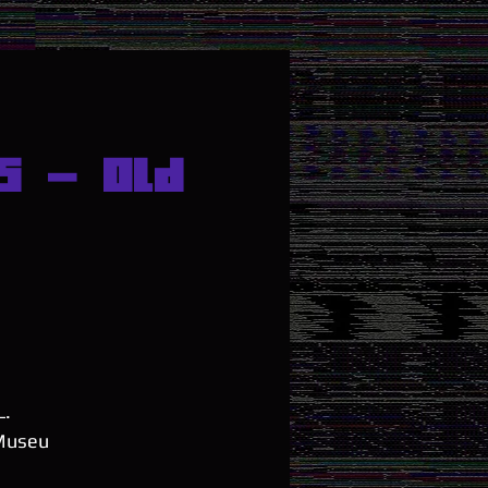
5 - Old
L.
 Museu