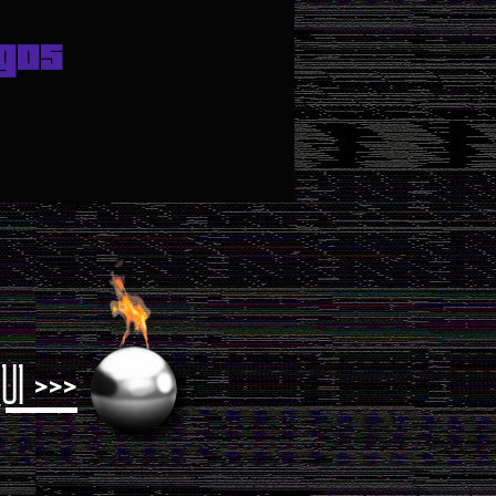
gos
UI >>>