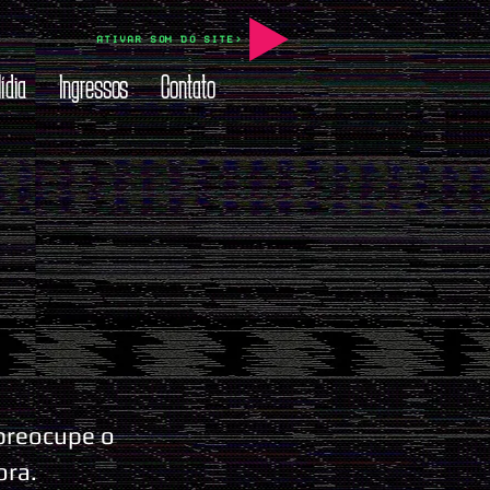
ATIVAR SOM DO SITE>
ídia
Ingressos
Contato
 preocupe o
ora.