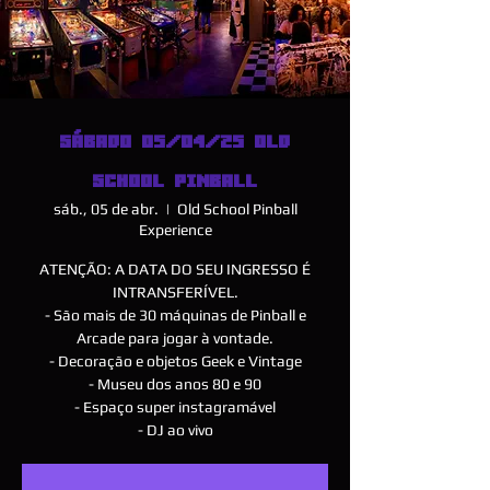
SÁBADO 05/04/25 OLD
SCHOOL PINBALL
sáb., 05 de abr.
  |  
Old School Pinball
Experience
ATENÇÃO: A DATA DO SEU INGRESSO É
INTRANSFERÍVEL.
- São mais de 30 máquinas de Pinball e
Arcade para jogar à vontade.
- Decoração e objetos Geek e Vintage
- Museu dos anos 80 e 90
- Espaço super instagramável
- DJ ao vivo