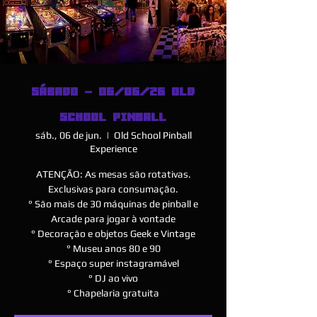
SÁBADO - 06/06/26 OLD
SCHOOL PINBALL
sáb., 06 de jun.
  |  
Old School Pinball
Experience
ATENÇÃO: As mesas são rotativas.
Exclusivas para consumação.
° São mais de 30 máquinas de pinball e
Arcade para jogar à vontade
° Decoração e objetos Geek e Vintage
° Museu anos 80 e 90
° Espaço super instagramável
° DJ ao vivo
° Chapelaria gratuita