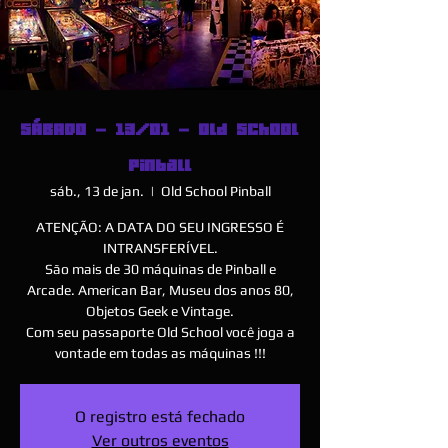
SÁBADO - 13/01 - Old School
Pinball
sáb., 13 de jan.
  |  
Old School Pinball
ATENÇÃO: A DATA DO SEU INGRESSO É
INTRANSFERÍVEL.
São mais de 30 máquinas de Pinball e
Arcade. American Bar, Museu dos anos 80,
Objetos Geek e Vintage.
Com seu passaporte Old School você joga a
vontade em todas as máquinas !!!
O registro está fechado
Ver outros eventos