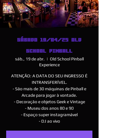
SÁBADO 19/04/25 OLD
SCHOOL PINBALL
sáb., 19 de abr.
  |  
Old School Pinball
Experience
ATENÇÃO: A DATA DO SEU INGRESSO É
INTRANSFERÍVEL.
- São mais de 30 máquinas de Pinball e
Arcade para jogar à vontade.
- Decoração e objetos Geek e Vintage
- Museu dos anos 80 e 90
- Espaço super instagramável
- DJ ao vivo