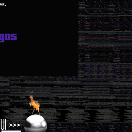
es.
gos
UI >>>