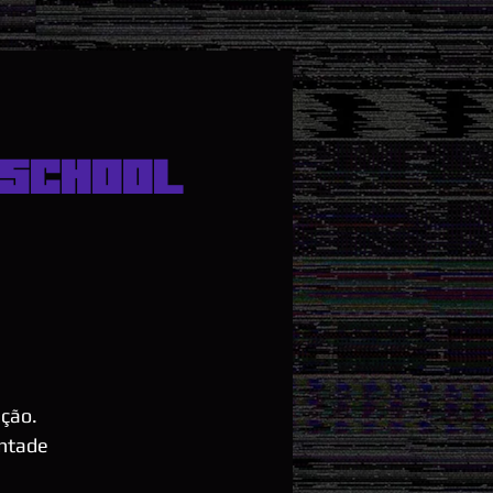
SCHOOL
ção.
ontade