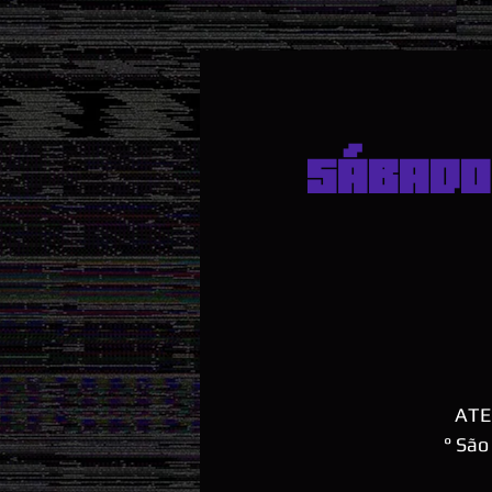
SÁBADO
ATE
° São