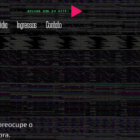
ATIVAR SOM DO SITE>
ídia
Ingressos
Contato
 preocupe o
ora.