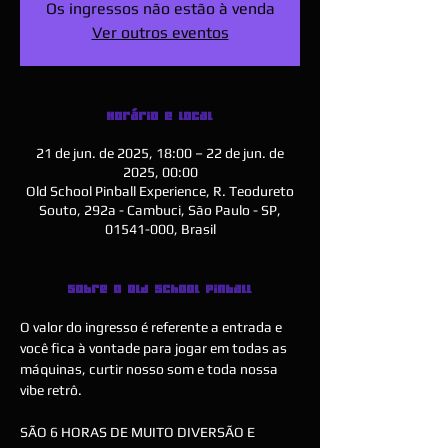
Os ingressos não estão à venda
Ver outros eventos
Horário e local
21 de jun. de 2025, 18:00 – 22 de jun. de
2025, 00:00
Old School Pinball Experience, R. Teodureto
Souto, 292a - Cambuci, São Paulo - SP,
01541-000, Brasil
Sobre o Old School Pinball
O valor do ingresso é referente a entrada e 
você fica à vontade para jogar em todas as 
máquinas, curtir nosso som e toda nossa 
vibe retrô.
SÃO 6 HORAS DE MUITO DIVERSÃO E 