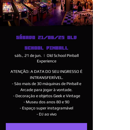
SÁBADO 21/06/25 OLD
SCHOOL PINBALL
sáb., 21 de jun.
  |  
Old School Pinball
Experience
ATENÇÃO: A DATA DO SEU INGRESSO É
INTRANSFERÍVEL.
- São mais de 30 máquinas de Pinball e
Arcade para jogar à vontade.
- Decoração e objetos Geek e Vintage
- Museu dos anos 80 e 90
- Espaço super instagramável
- DJ ao vivo