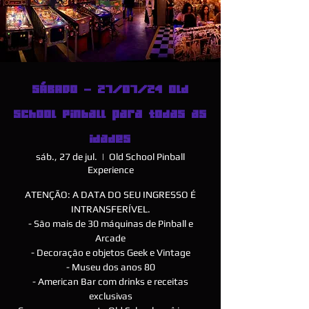
SÁBADO - 27/07/24 Old
School Pinball para todas as
idades
sáb., 27 de jul.
  |  
Old School Pinball
Experience
ATENÇÃO: A DATA DO SEU INGRESSO É
INTRANSFERÍVEL.
- São mais de 30 máquinas de Pinball e
Arcade
- Decoração e objetos Geek e Vintage
- Museu dos anos 80
- American Bar com drinks e receitas
exclusivas