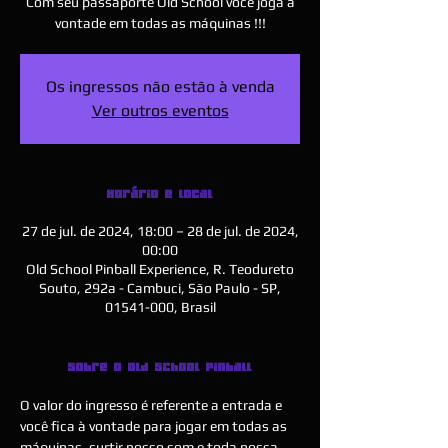
Com seu passaporte Old School você joga a
vontade em todas as máquinas !!!
Os ingressos não estão à venda
Ver outros eventos
Horário e local
27 de jul. de 2024, 18:00 – 28 de jul. de 2024,
00:00
Old School Pinball Experience, R. Teodureto
Souto, 292a - Cambuci, São Paulo - SP,
01541-000, Brasil
Sobre o Old School Pinball
O valor do ingresso é referente a entrada e 
você fica à vontade para jogar em todas as 
máquinas, curtir nosso som e toda nossa 